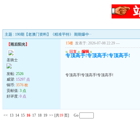
主题 : 190期【老澳门资料】《精准平特》 期期爆中··
15楼
发表于: 2026-07-08 22:29
---
【
雨后阳光
】
u
回复
u
编辑
u
专顶高手!专顶高手!专顶高手!
圣骑士
发帖:
2526
专顶高手!专顶高手!专顶高手!
威望:
15297 点
铜币:
3576 枚
贡献值:
3 点
好评度:
0 点
<<
13
14
15
16
17
18
19
>>
[共
19
页] Go