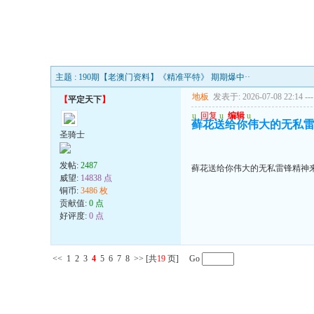
主题 : 190期【老澳门资料】《精准平特》 期期爆中··
地板
发表于: 2026-07-08 22:14
---
【
平定天下
】
u
回复
u
编辑
u
藓花送给你伟大的无私
圣骑士
发帖:
2487
藓花送给你伟大的无私雷锋精神
威望:
14838 点
铜币:
3486 枚
贡献值:
0 点
好评度:
0 点
<<
1
2
3
4
5
6
7
8
>>
[共
19
页] Go