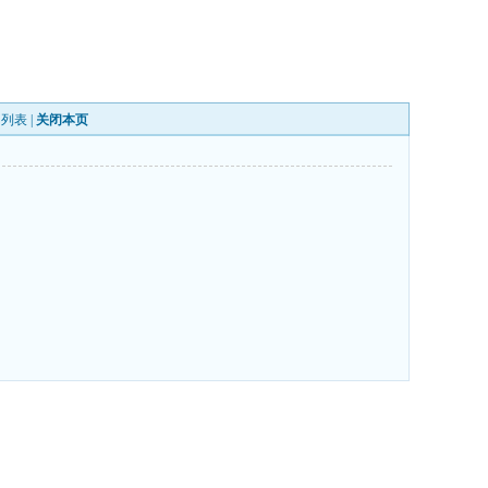
回列表
|
关闭本页