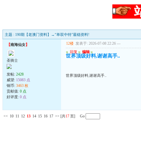
主题 : 190期【老澳门资料】→“单双中特”最稳资料!
12楼
发表于: 2026-07-08 22:26
---
【
南海仙女
】
u
回复
u
编辑
u
世界顶级好料,谢谢高手..
圣骑士
发帖:
2428
世界顶级好料,谢谢高手..
威望:
15083 点
铜币:
3463 枚
贡献值:
0 点
好评度:
0 点
<<
10
11
12
13
14
15
16
17
>>
[共
17
页] Go