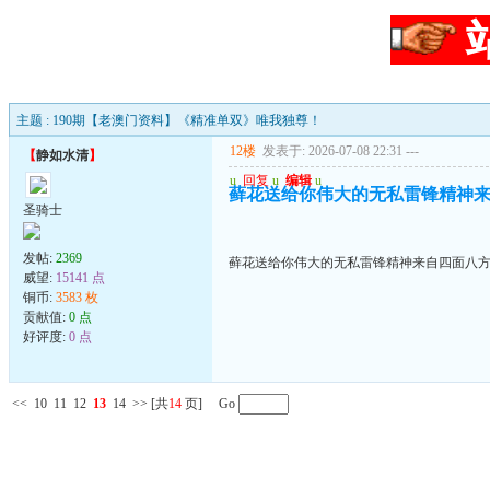
主题 : 190期【老澳门资料】《精准单双》唯我独尊！
12楼
发表于: 2026-07-08 22:31
---
【
静如水清
】
u
回复
u
编辑
u
藓花送给你伟大的无私雷锋精神来自
圣骑士
发帖:
2369
藓花送给你伟大的无私雷锋精神来自四面八方的
威望:
15141 点
铜币:
3583 枚
贡献值:
0 点
好评度:
0 点
<<
10
11
12
13
14
>>
[共
14
页] Go