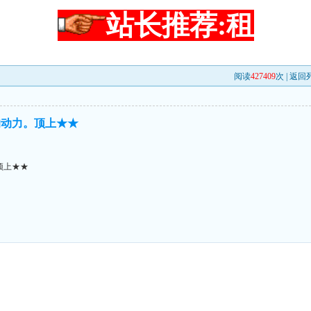
站长推荐:租
阅读
427409
次 |
返回
的动力。顶上★★
顶上★★