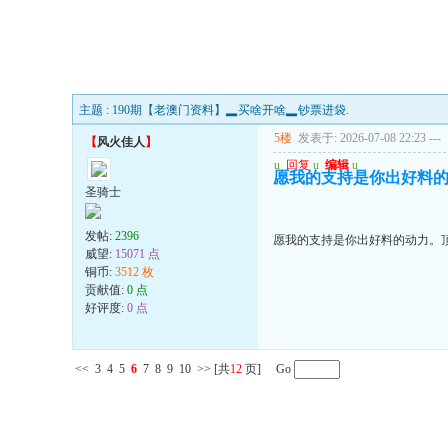
主题 : 190期【老澳门资料】▂买啥开啥▂钞票进袋.
5楼
发表于: 2026-07-08 22:23
---
【
风火佳人
】
u
回复
u
编辑
u
愿我的支持是你出好料
圣骑士
发帖:
2396
愿我的支持是你出好料的动力。
威望:
15071 点
铜币:
3512 枚
贡献值:
0 点
好评度:
0 点
<<
3
4
5
6
7
8
9
10
>>
[共
12
页] Go