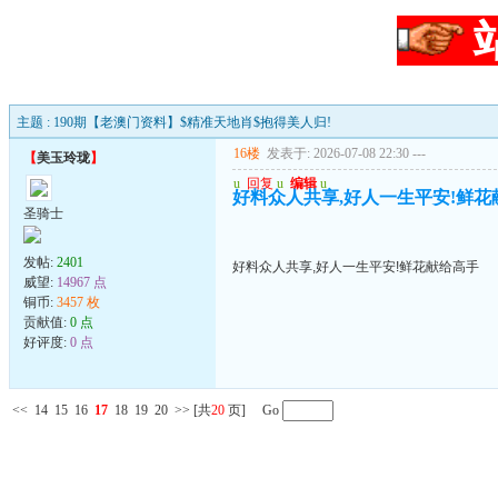
主题 : 190期【老澳门资料】$精准天地肖$抱得美人归!
16楼
发表于: 2026-07-08 22:30
---
【
美玉玲珑
】
u
回复
u
编辑
u
好料众人共享,好人一生平安!鲜花
圣骑士
发帖:
2401
好料众人共享,好人一生平安!鲜花献给高手
威望:
14967 点
铜币:
3457 枚
贡献值:
0 点
好评度:
0 点
<<
14
15
16
17
18
19
20
>>
[共
20
页] Go