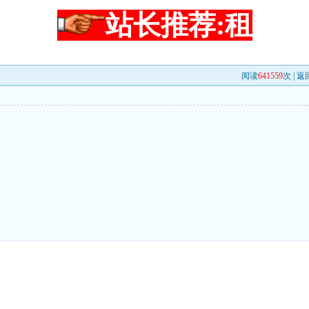
站长推荐:租
阅读
641559
次 |
返