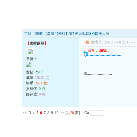
主题 : 190期【老澳门资料】$精准天地肖$抱得美人归!
5楼
发表于: 2026-07-08 22:15
---
【
咖啡丽丽
】
u
回复
u
编辑
u
顶...........................
圣骑士
发帖:
2510
顶...........................
威望:
15279 点
铜币:
3574 枚
贡献值:
0 点
好评度:
0 点
<<
3
4
5
6
7
8
9
10
>>
[共
20
页] Go