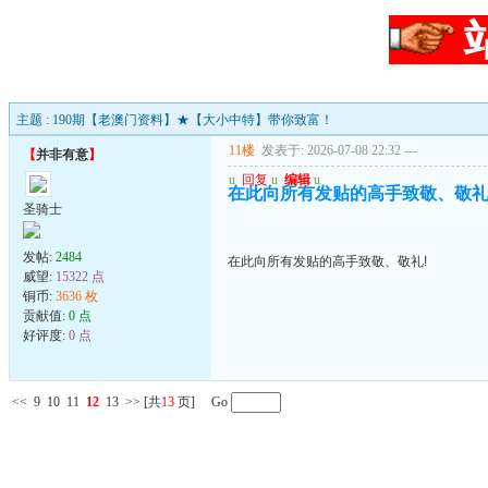
主题 : 190期【老澳门资料】★【大小中特】带你致富！
11楼
发表于: 2026-07-08 22:32
---
【
并非有意
】
u
回复
u
编辑
u
在此向所有发贴的高手致敬、敬礼
圣骑士
发帖:
2484
在此向所有发贴的高手致敬、敬礼!
威望:
15322 点
铜币:
3636 枚
贡献值:
0 点
好评度:
0 点
<<
9
10
11
12
13
>>
[共
13
页] Go