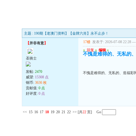
主题 : 190期【老澳门资料】【金牌六肖】永不止步！
17楼
发表于: 2026-07-08 22:28
---
【
并非有意
】
u
回复
u
编辑
u
不愧是难得的、无私的
圣骑士
发帖:
2470
不愧是难得的、无私的、造福彩
威望:
15308 点
铜币:
3636 枚
贡献值:
0 点
好评度:
0 点
<<
15
16
17
18
19
20
21
22
>>
[共
22
页] Go