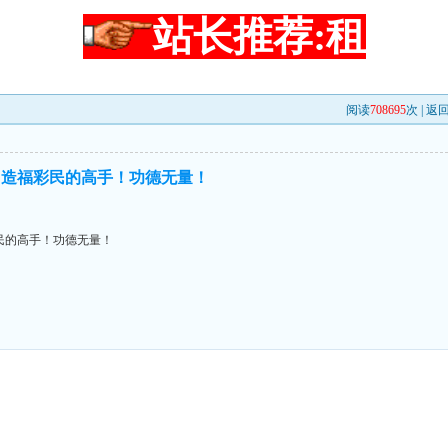
站长推荐:租
阅读
708695
次 |
返
、造福彩民的高手！功德无量！
民的高手！功德无量！