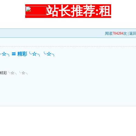
站长推荐:租
阅读
704284
次 |
返
╰☆╮〓 精彩╰☆╮╰☆╮
 精彩╰☆╮╰☆╮