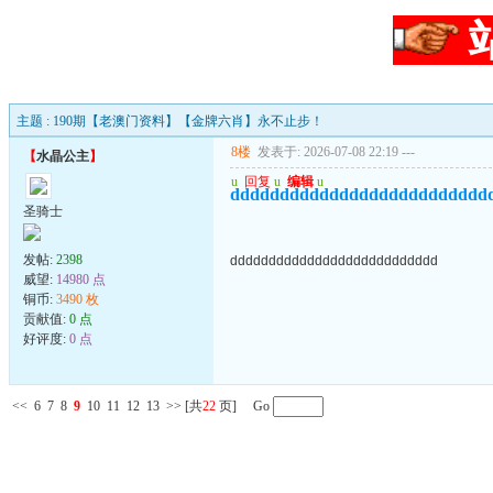
主题 : 190期【老澳门资料】【金牌六肖】永不止步！
8楼
发表于: 2026-07-08 22:19
---
【
水晶公主
】
u
回复
u
编辑
u
dddddddddddddddddddddddddd
圣骑士
发帖:
2398
ddddddddddddddddddddddddddd
威望:
14980 点
铜币:
3490 枚
贡献值:
0 点
好评度:
0 点
<<
6
7
8
9
10
11
12
13
>>
[共
22
页] Go