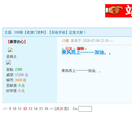
主题 : 190期【老澳门资料】【买啥开啥】定发大财！
11楼
发表于: 2026-07-08 22:19
---
【
飘零的心
】
u
回复
u
编辑
u
乘风而上~~~~~~加油。。
圣骑士
发帖:
2389
乘风而上~~~~~~加油。。
威望:
15266 点
铜币:
3608 枚
贡献值:
0 点
好评度:
0 点
<<
9
10
11
12
13
14
15
16
>>
[共
26
页] Go