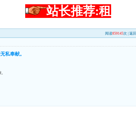
站长推荐:租
阅读
859145
次 |
返
的无私奉献。
献。