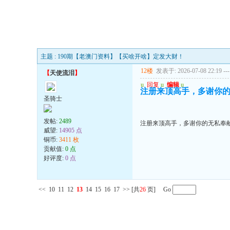
主题 : 190期【老澳门资料】【买啥开啥】定发大财！
12楼
发表于: 2026-07-08 22:19
---
【
天使流泪
】
u
回复
u
编辑
u
注册来顶高手，多谢你
圣骑士
发帖:
2489
注册来顶高手，多谢你的无私奉
威望:
14905 点
铜币:
3411 枚
贡献值:
0 点
好评度:
0 点
<<
10
11
12
13
14
15
16
17
>>
[共
26
页] Go