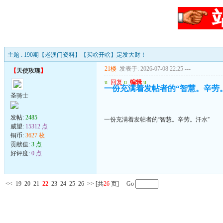
主题 : 190期【老澳门资料】【买啥开啥】定发大财！
21楼
发表于: 2026-07-08 22:25
---
【
天使玫瑰
】
u
回复
u
编辑
u
一份充满着发帖者的“智慧。辛劳
圣骑士
发帖:
2485
一份充满着发帖者的“智慧。辛劳。汗水”
威望:
15312 点
铜币:
3627 枚
贡献值:
3 点
好评度:
0 点
<<
19
20
21
22
23
24
25
26
>>
[共
26
页] Go