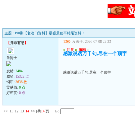
主题 : 190期【老澳门资料】最强最稳平特尾资料！
13楼
发表于: 2026-07-08 22:33
---
【
并非有意
】
u
回复
u
编辑
u
感激说话万千句,尽在一个顶字
圣骑士
发帖:
2484
感激说话万千句,尽在一个顶字
威望:
15322 点
铜币:
3636 枚
贡献值:
0 点
好评度:
0 点
<<
11
12
13
14
>>
[共
14
页] Go