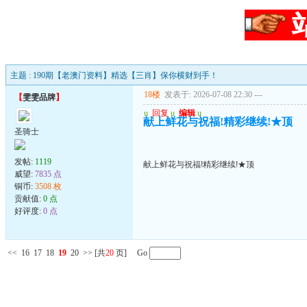
主题 : 190期【老澳门资料】精选【三肖】保你横财到手！
18楼
发表于: 2026-07-08 22:30
---
【
雯雯品牌
】
u
回复
u
编辑
u
献上鲜花与祝福!精彩继续!★顶
圣骑士
发帖:
1119
献上鲜花与祝福!精彩继续!★顶
威望:
7835 点
铜币:
3508 枚
贡献值:
0 点
好评度:
0 点
<<
16
17
18
19
20
>>
[共
20
页] Go