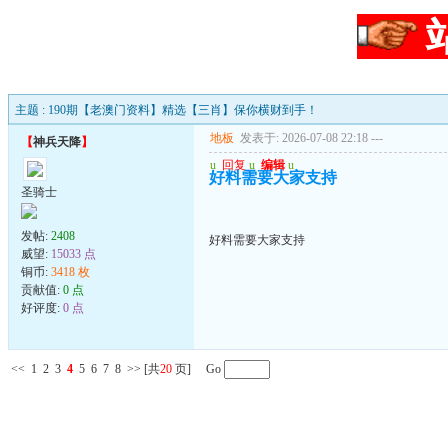
主题 : 190期【老澳门资料】精选【三肖】保你横财到手！
地板
发表于: 2026-07-08 22:18
---
【
神兵天降
】
u
回复
u
编辑
u
好料需要大家支持
圣骑士
发帖:
2408
好料需要大家支持
威望:
15033 点
铜币:
3418 枚
贡献值:
0 点
好评度:
0 点
<<
1
2
3
4
5
6
7
8
>>
[共
20
页] Go